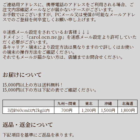
ご連絡用アドレスに、携帯電話のアドレスをご利用される場合、ご
注文内容確認メールなどが届かないケースがございます。
お手数ではございますが、PCメール又は受信が可能なメールアドレ
スでのご登録を何卒宜しくお願い申し上げます。
※迷惑メール設定をされているお客様↓↓↓
ドメイン：「carol.ocn.ne.jp」を迷惑メール設定より許可していた
だく必要がございます。
各キャリア・端末により設定方法は異なりますので詳しくはお使い
の端末の操作方法をご確認ください。
それでもメールが届かない方は、店舗までお問合せください。
お届けについて
15,000円以上の方は送料無料！
15,000円以下の方は下記の表でご確認ください。
九州〜関東
東北
沖縄
北海道
3辺計60cm以内2kg以内
700円
1,200円
1,500円
1,800円
返品・返金について
下記項目を基準にご返品を承ります。